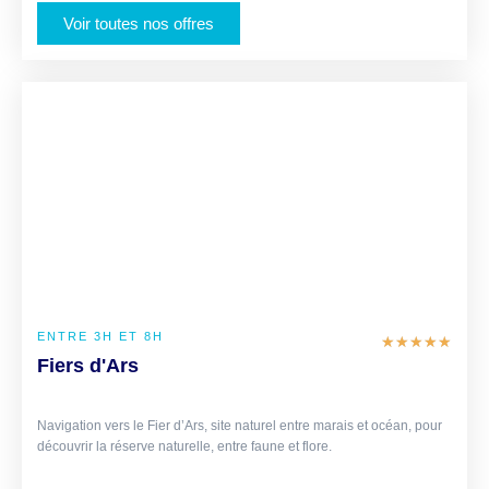
Voir toutes nos offres
€ 60-70
/PERSONNE
ENTRE 3H ET 8H
★
★
★
★
★
Fiers d'Ars
Navigation vers le Fier d’Ars, site naturel entre marais et océan, pour
découvrir la réserve naturelle, entre faune et flore.