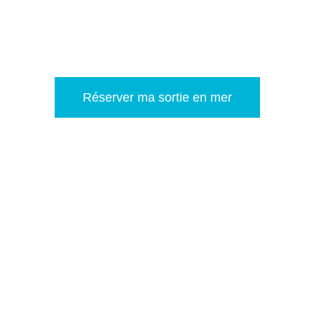
Embarquez pour de magnifiques excursions en mer à bord
d’un catamaran de taille humaine, le long des côtes sauvages
de l’Île de Ré et de ses environs…
Réserver ma sortie en mer