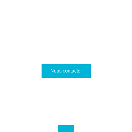
Balade en mer et privatisation de catamaran autour de l’Île de Ré, au
départ du port de Saint-Martin-De-Ré.
Nous contacter
Nous rejoindre
Pour une réponse rapide, privilégiez le téléphone.