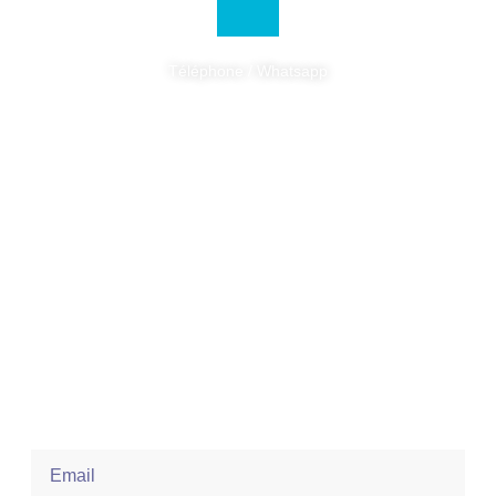
+33 7 66 66 02 35
Téléphone / Whatsapp
Newsletter
Abonnez-vous pour profitez de réductions ou pour connaître les
dernières nouveautées.