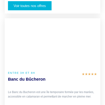
Voir toutes nos offres
€ 50-70
/PERSONNE
ENTRE 3H ET 8H
★
★
★
★
★
Banc du Bûcheron
Le Banc du Bucheron est une île temporaire formée par les marées,
accessible en catamaran et permettant de marcher en pleine mer.